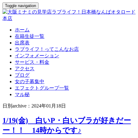
Toggle navigation
ホーム
在籍生徒一覧
出席表
ラブライフ！ってこんなお店
インフォメーション
サービス・料金
アクセス
ブログ
女の子募集中
エフェクトグループ一覧
マル秘
日別archive：2024年01月18日
1/19(金) 白いP・白いブラが好きだー
ー！！ 14時からです♪