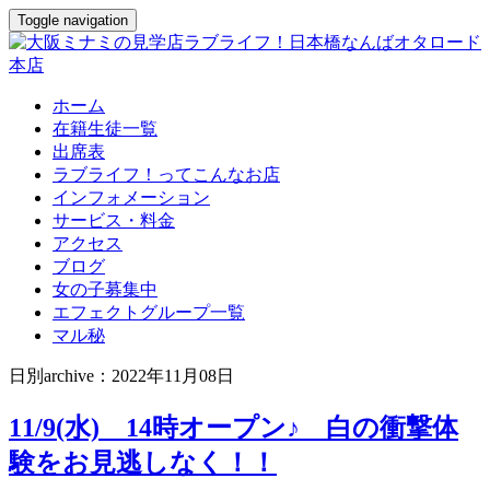
Toggle navigation
ホーム
在籍生徒一覧
出席表
ラブライフ！ってこんなお店
インフォメーション
サービス・料金
アクセス
ブログ
女の子募集中
エフェクトグループ一覧
マル秘
日別archive：2022年11月08日
11/9(水) 14時オープン♪ 白の衝撃体
験をお見逃しなく！！