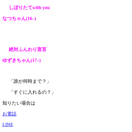
しぼりたてwith you
なつ
ちゃん(16
–
)
絶対ふんわり宣言
ゆずき
ちゃん(17
–
)
「誰が何時まで？」
「すぐに入れるの？」
知りたい場合は
お電話
LINE