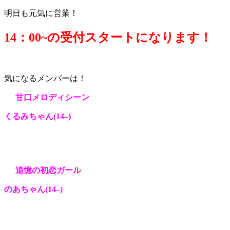
明日も元気に営業！
14：0
0~の受付スタートになります！
気になるメンバーは！
甘口メロディシーン
くるみ
ちゃん(14
–
)
追憶の初恋ガール
のあ
ちゃん(14
–
)