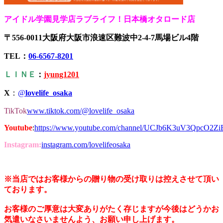
アイドル学園見学店ラブライフ！日本橋オタロード店
〒556-0011大阪府大阪市浪速区難波中2-4-7馬場ビル4階
TEL：
06-6567-8201
ＬＩＮＥ
：
jyung1201
X
：
@
lovelife_osaka
TikTok
www.tiktok.com/@lovelife_osaka
Youtube
:
https://www.youtube.com/channel/UCJb6K3uV3QpcO2Z
Instagram:
instagram.com/lovelifeosaka
※当店ではお客様からの贈り物の受け取りは控えさせて頂い
ております。
お客様のご厚意は大変ありがたく存じますが今後はどうかお
気遣いなさいませんよう、お願い申し上げます。