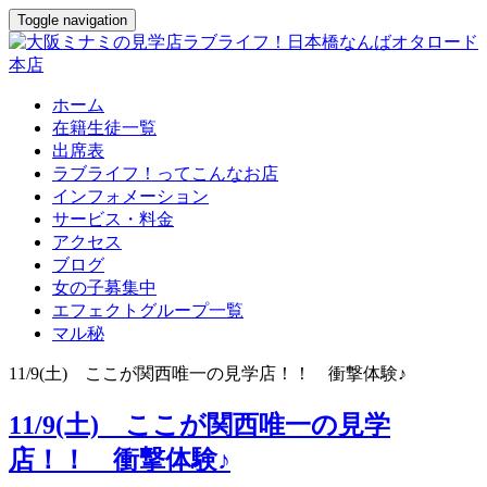
Toggle navigation
ホーム
在籍生徒一覧
出席表
ラブライフ！ってこんなお店
インフォメーション
サービス・料金
アクセス
ブログ
女の子募集中
エフェクトグループ一覧
マル秘
11/9(土) ここが関西唯一の見学店！！ 衝撃体験♪
11/9(土) ここが関西唯一の見学
店！！ 衝撃体験♪