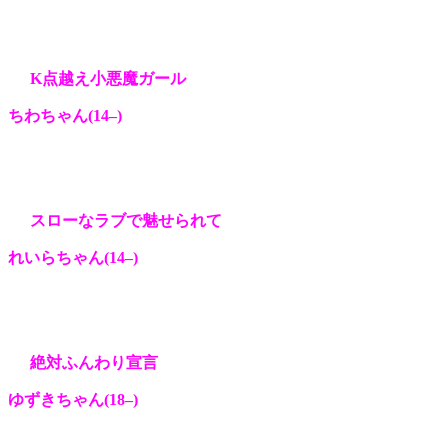
K点越え小悪魔ガール
ちわちゃん(14
–
)
スローなラブで魅せられて
れいらちゃん(14
–
)
絶対ふんわり宣言
ゆずきちゃん(18
–
)