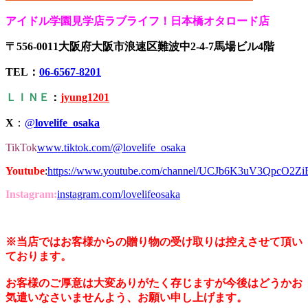
アイドル学園見学店ラブライフ！日本橋オタロード店
〒556-0011大阪府大阪市浪速区難波中2-4-7馬場ビル4階
TEL：
06-6567-8201
ＬＩＮＥ
：
jyung1201
X
：
@
lovelife_osaka
TikTok
www.tiktok.com/@lovelife_osaka
Youtube
:
https://www.youtube.com/channel/UCJb6K3uV3QpcO2Z
Instagram:
instagram.com/lovelifeosaka
※当店ではお客様からの贈り物の受け取りは控えさせて頂い
ております。
お客様のご厚意は大変ありがたく存じますが今後はどうかお
気遣いなさいませんよう、お願い申し上げます。