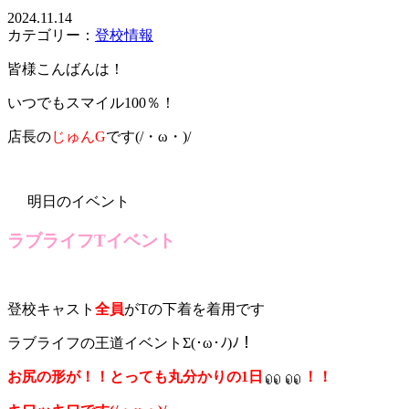
2024.11.14
カテゴリー：
登校情報
皆様こんばんは！
いつでもスマイル100％！
店長の
じゅんG
です(/・ω・)/
明日のイベント
ラブライフTイベント
登校キャスト
全員
がTの下着を着用です
ラブライフの王道イベントΣ(･ω･ﾉ)ﾉ！
お尻の形が！！とっても丸分かりの1日
！！