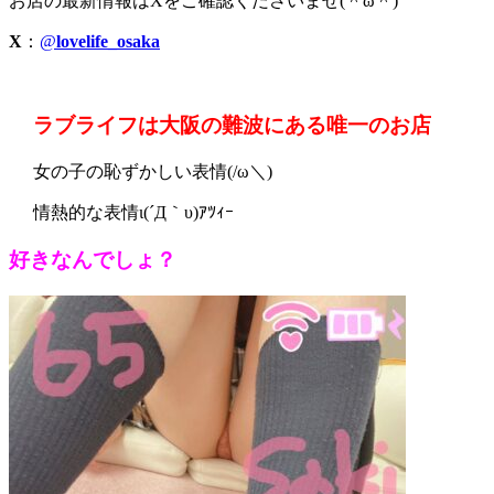
お店の最新情報はXをご確認くださいませ(＾ω＾)
X
：
@
lovelife_osaka
ラブライフは大阪の難波にある唯一のお店
女の子の恥ずかしい表情(/ω＼)
情熱的な表情ι(´Д｀υ)ｱﾂｨｰ
好きなんでしょ？