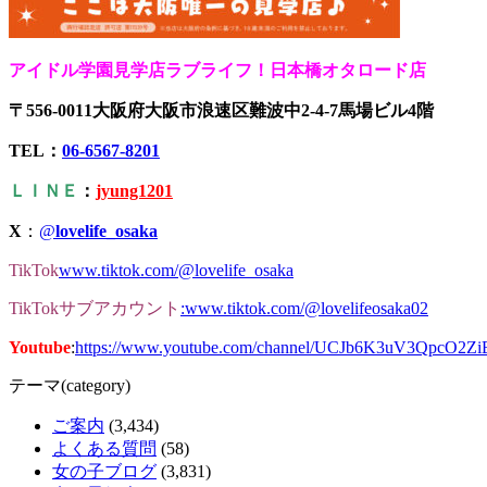
アイドル学園見学店ラブライフ！日本橋オタロード店
〒556-0011大阪府大阪市浪速区難波中2-4-7馬場ビル4階
TEL：
06-6567-8201
ＬＩＮＥ
：
jyung1201
X
：
@
lovelife_osaka
TikTok
www.tiktok.com/@lovelife_osaka
TikTokサブアカウント
:www.tiktok.com/@lovelifeosaka02
Youtube
:
https://www.youtube.com/channel/UCJb6K3uV3QpcO2Z
テーマ(category)
ご案内
(3,434)
よくある質問
(58)
女の子ブログ
(3,831)