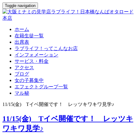
Toggle navigation
ホーム
在籍生徒一覧
出席表
ラブライフ！ってこんなお店
インフォメーション
サービス・料金
アクセス
ブログ
女の子募集中
エフェクトグループ一覧
マル秘
11/15(金) Tイベ開催です！ レッツキワキワ見学♪
11/15(金) Tイベ開催です！ レッツキ
ワキワ見学♪