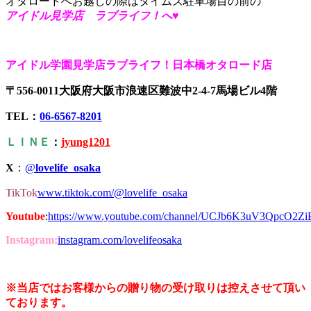
オタロードへお越しの際はタイムズ駐車場目の前の
アイドル見学店 ラブライフ！へ♥
アイドル学園見学店ラブライフ！日本橋オタロード店
〒556-0011大阪府大阪市浪速区難波中2-4-7馬場ビル4階
TEL：
06-6567-8201
ＬＩＮＥ
：
jyung1201
X
：
@
lovelife_osaka
TikTok
www.tiktok.com/@lovelife_osaka
Youtube
:
https://www.youtube.com/channel/UCJb6K3uV3QpcO2Z
Instagram:
instagram.com/lovelifeosaka
※当店ではお客様からの贈り物の受け取りは控えさせて頂い
ております。