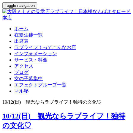
Toggle navigation
ホーム
在籍生徒一覧
出席表
ラブライフ！ってこんなお店
インフォメーション
サービス・料金
アクセス
ブログ
女の子募集中
エフェクトグループ一覧
マル秘
10/12(日) 観光ならラブライフ！独特の文化♡
10/12(日) 観光ならラブライフ！独特
の文化♡