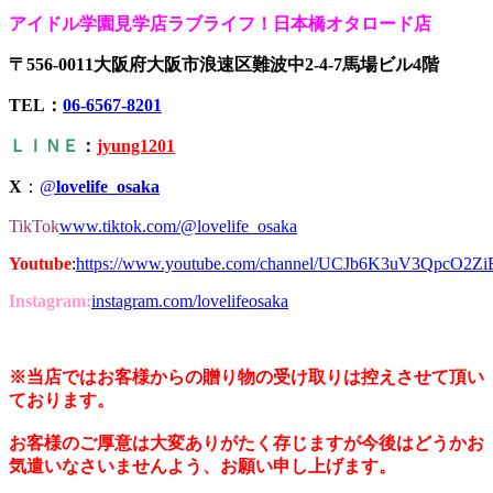
アイドル学園見学店ラブライフ！日本橋オタロード店
〒556-0011大阪府大阪市浪速区難波中2-4-7馬場ビル4階
TEL：
06-6567-8201
ＬＩＮＥ
：
jyung1201
X
：
@
lovelife_osaka
TikTok
www.tiktok.com/@lovelife_osaka
Youtube
:
https://www.youtube.com/channel/UCJb6K3uV3QpcO2Z
Instagram:
instagram.com/lovelifeosaka
※当店ではお客様からの贈り物の受け取りは控えさせて頂い
ております。
お客様のご厚意は大変ありがたく存じますが今後はどうかお
気遣いなさいませんよう、お願い申し上げます。