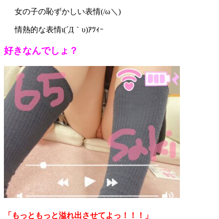
女の子の恥ずかしい表情(/ω＼)
情熱的な表情ι(´Д｀υ)ｱﾂｨｰ
好きなんでしょ？
「もっともっと溢れ出させてよっ！！！」