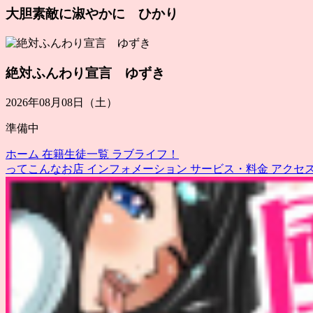
大胆素敵に淑やかに ひかり
絶対ふんわり宣言 ゆずき
2026年08月08日（土）
準備中
ホーム
在籍生徒一覧
ラブライフ！
ってこんなお店
インフォメーション
サービス・料金
アクセ