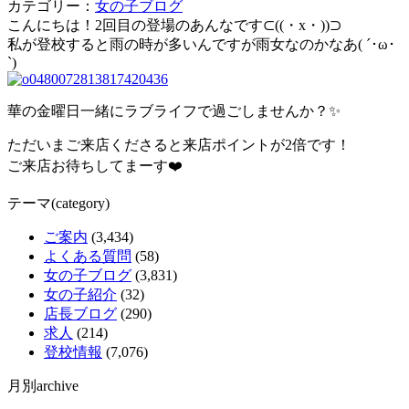
カテゴリー：
女の子ブログ
こんにちは！2回目の登場のあんなです⊂((・x・))⊃
私が登校すると雨の時が多いんですが雨女なのかなあ( ´･ω･
`)
華の金曜日一緒にラブライフで過ごしませんか？✨
ただいまご来店くださると来店ポイントが2倍です！
ご来店お待ちしてまーす❤️
テーマ(category)
ご案内
(3,434)
よくある質問
(58)
女の子ブログ
(3,831)
女の子紹介
(32)
店長ブログ
(290)
求人
(214)
登校情報
(7,076)
月別archive