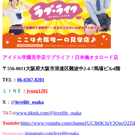
アイドル学園見学店ラブライフ！日本橋オタロード店
〒556-0011大阪府大阪市浪速区難波中2-4-7馬場ビル4階
TEL：
06-6567-8201
ＬＩＮＥ
：
jyung1201
X
：
@
lovelife_osaka
TikTok
www.tiktok.com/@lovelife_osaka
Youtube
:
https://www.youtube.com/channel/UCJb6K3uV3QpcO2Z
Instagram:
instagram.com/lovelifeosaka