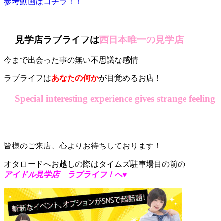
参考動画はコチラ！！
見学店ラブライフは
西日本唯一の見学店
今まで出会った事の無い不思議な感情
ラブライフは
あなたの何か
が目覚めるお店！
Special interesting experience gives strange feeling
皆様のご来店、心よりお待ちしております！
オタロードへお越しの際はタイムズ駐車場目の前の
アイドル見学店 ラブライフ！へ♥