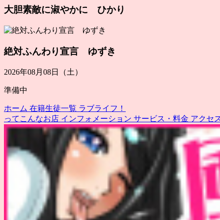
大胆素敵に淑やかに ひかり
絶対ふんわり宣言 ゆずき
2026年08月08日（土）
準備中
ホーム
在籍生徒一覧
ラブライフ！
ってこんなお店
インフォメーション
サービス・料金
アクセ