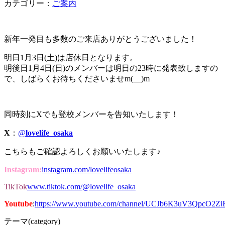
カテゴリー：
ご案内
新年一発目も多数のご来店ありがとうございました！
明日1月3日(土)は店休日となります。
明後日1
月4日(日)のメンバーは明日の23時に発表致しますの
で、しばらくお待ちくださいませm(__)m
同時刻にXでも登校メンバーを告知いたします！
X
：
@
lovelife_osaka
こちらもご確認よろしくお願いいたします♪
Instagram:
instagram.com/lovelifeosaka
TikTok
www.tiktok.com/@lovelife_osaka
Youtube
:
https://www.youtube.com/channel/UCJb6K3uV3QpcO2Z
テーマ(category)