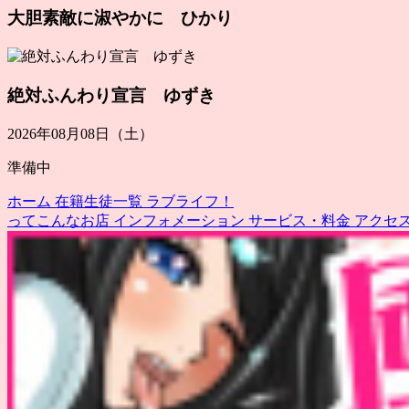
大胆素敵に淑やかに ひかり
絶対ふんわり宣言 ゆずき
2026年08月08日（土）
準備中
ホーム
在籍生徒一覧
ラブライフ！
ってこんなお店
インフォメーション
サービス・料金
アクセ