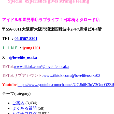
Special experience gives strange feeling
アイドル学園見学店ラブライフ！日本橋オタロード店
〒556-0011大阪府大阪市浪速区難波中2-4-7馬場ビル4階
TEL：
06-6567-8201
ＬＩＮＥ
：
jyung1201
X
：
@
lovelife_osaka
TikTok
www.tiktok.com/@lovelife_osaka
TikTokサブアカウント
:www.tiktok.com/@lovelifeosaka02
Youtube
:
https://www.youtube.com/channel/UCJb6K3uV3QpcO2Z
テーマ(category)
ご案内
(3,434)
よくある質問
(58)
女の子ブログ
(3,831)