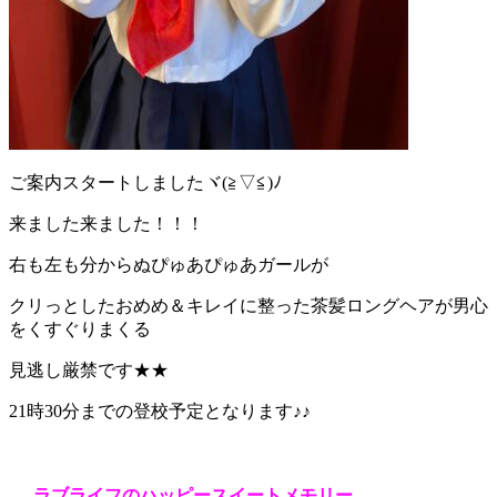
ご案内スタートしましたヾ(≧▽≦)ﾉ
来ました来ました！！！
右も左も分からぬぴゅあぴゅあガールが
クリっとしたおめめ＆キレイに整った茶髪ロングヘアが男心
をくすぐりまくる
見逃し厳禁です★★
21時30分までの登校予定となります♪♪
ラブライフのハッピースイートメモリー