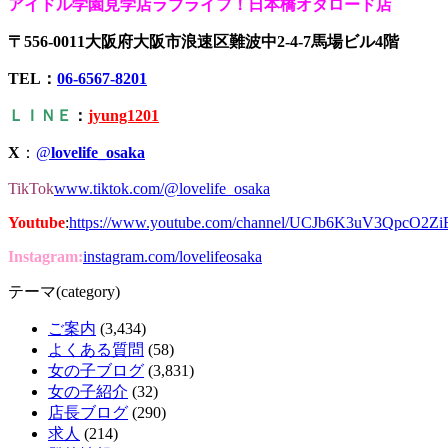
アイドル学園見学店ラブライフ！日本橋オタロード店
〒556-0011大阪府大阪市浪速区難波中2-4-7馬場ビル4階
TEL：
06-6567-8201
ＬＩＮＥ
：
jyung1201
X
：
@
lovelife_osaka
TikTok
www.tiktok.com/@lovelife_osaka
Youtube
:
https://www.youtube.com/channel/UCJb6K3uV3QpcO2Z
Instagram:
instagram.com/lovelifeosaka
テーマ(category)
ご案内
(3,434)
よくある質問
(58)
女の子ブログ
(3,831)
女の子紹介
(32)
店長ブログ
(290)
求人
(214)