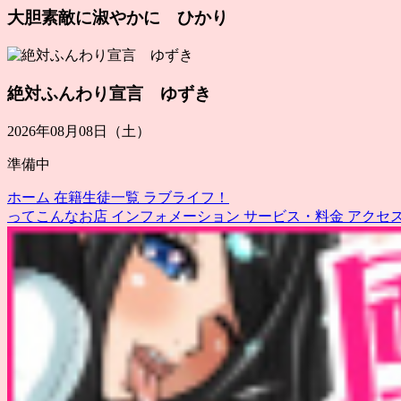
大胆素敵に淑やかに ひかり
絶対ふんわり宣言 ゆずき
2026年08月08日（土）
準備中
ホーム
在籍生徒一覧
ラブライフ！
ってこんなお店
インフォメーション
サービス・料金
アクセ