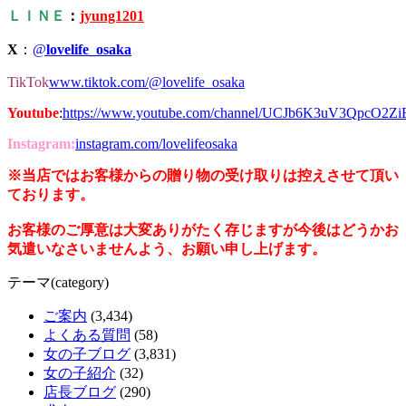
ＬＩＮＥ
：
jyung1201
X
：
@
lovelife_osaka
TikTok
www.tiktok.com/@lovelife_osaka
Youtube
:
https://www.youtube.com/channel/UCJb6K3uV3QpcO2Z
Instagram:
instagram.com/lovelifeosaka
※当店ではお客様からの贈り物の受け取りは控えさせて頂い
ております。
お客様のご厚意は大変ありがたく存じますが今後はどうかお
気遣いなさいませんよう、お願い申し上げます。
テーマ(category)
ご案内
(3,434)
よくある質問
(58)
女の子ブログ
(3,831)
女の子紹介
(32)
店長ブログ
(290)