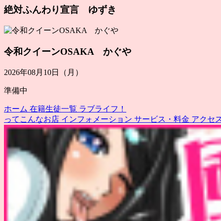
絶対ふんわり宣言 ゆずき
令和クイーンOSAKA かぐや
2026年08月10日（月）
準備中
ホーム
在籍生徒一覧
ラブライフ！
ってこんなお店
インフォメーション
サービス・料金
アクセ