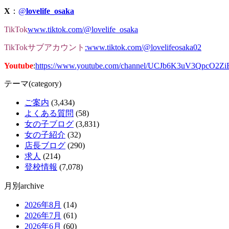
X
：
@
lovelife_osaka
TikTok
www.tiktok.com/@lovelife_osaka
TikTokサブ
アカウント
:www.tiktok.com/@lovelifeosaka02
Youtube
:
https://www.youtube.com/channel/UCJb6K3uV3QpcO2Z
テーマ(category)
ご案内
(3,434)
よくある質問
(58)
女の子ブログ
(3,831)
女の子紹介
(32)
店長ブログ
(290)
求人
(214)
登校情報
(7,078)
月別archive
2026年8月
(14)
2026年7月
(61)
2026年6月
(60)