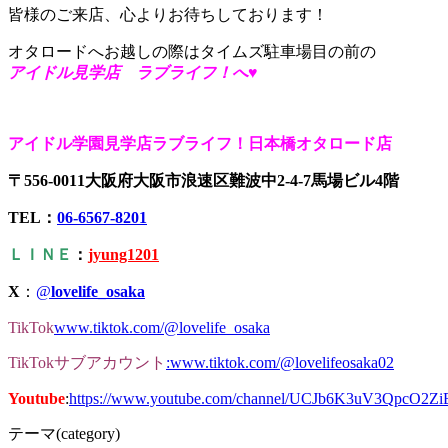
皆様のご来店、心よりお待ちしております！
オタロードへお越しの際はタイムズ駐車場目の前の
アイドル見学店 ラブライフ！へ♥
アイドル学園見学店ラブライフ！日本橋オタロード店
〒556-0011大阪府大阪市浪速区難波中2-4-7馬場ビル4階
TEL：
06-6567-8201
ＬＩＮＥ
：
jyung1201
X
：
@
lovelife_osaka
TikTok
www.tiktok.com/@lovelife_osaka
TikTokサブ
アカウント
:www.tiktok.com/@lovelifeosaka02
Youtube
:
https://www.youtube.com/channel/UCJb6K3uV3QpcO2Z
テーマ(category)