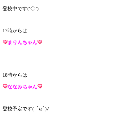
登校中です(‘◇’)ゞ
17時からは
まりん
ちゃん
18時からは
ななみ
ちゃん
登校予定です(=ﾟωﾟ)ﾉ