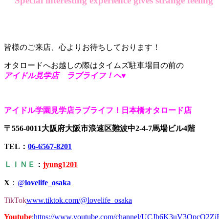
Special interesting experience gives strange feeling
皆様のご来店、心よりお待ちしております！
オタロードへお越しの際はタイムズ駐車場目の前の
アイドル見学店 ラブライフ！へ♥
アイドル学園見学店ラブライフ！日本橋オタロード店
〒556-0011大阪府大阪市浪速区難波中2-4-7馬場ビル4階
TEL：
06-6567-8201
ＬＩＮＥ
：
jyung1201
X
：
@
lovelife_osaka
TikTok
www.tiktok.com/@lovelife_osaka
Youtube
:
https://www.youtube.com/channel/UCJb6K3uV3QpcO2Z