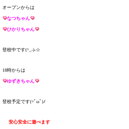
オープンからは
なつち
ゃん
ひかりち
ゃん
登校中です(^_-)-☆
18時からは
ゆずきち
ゃん
登校予定です(=ﾟωﾟ)ﾉ
安心安全に遊べます