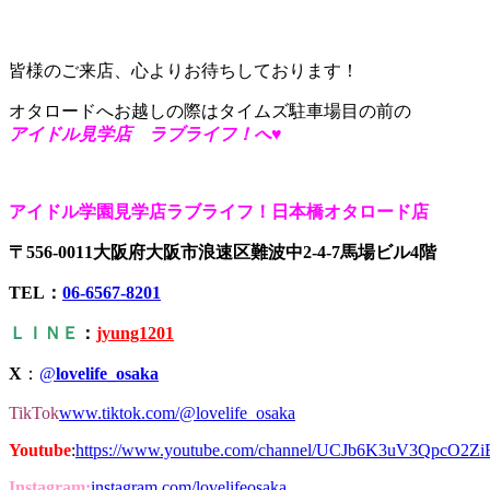
皆様のご来店、心よりお待ちしております！
オタロードへお越しの際はタイムズ駐車場目の前の
アイドル見学店 ラブライフ！へ♥
アイドル学園見学店ラブライフ！日本橋オタロード店
〒556-0011大阪府大阪市浪速区難波中2-4-7馬場ビル4階
TEL：
06-6567-8201
ＬＩＮＥ
：
jyung1201
X
：
@
lovelife_osaka
TikTok
www.tiktok.com/@lovelife_osaka
Youtube
:
https://www.youtube.com/channel/UCJb6K3uV3QpcO2Z
Instagram:
instagram.com/lovelifeosaka