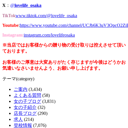
X
：
@
lovelife_osaka
TikTok
www.tiktok.com/@lovelife_osaka
Youtube
:
https://www.youtube.com/channel/UCJb6K3uV3QpcO2Z
Instagram:
instagram.com/lovelifeosaka
※当店ではお客様からの贈り物の受け取りは控えさせて頂い
ております。
お客様のご厚意は大変ありがたく存じますが今後はどうかお
気遣いなさいませんよう、お願い申し上げます。
テーマ(category)
ご案内
(3,434)
よくある質問
(58)
女の子ブログ
(3,831)
女の子紹介
(32)
店長ブログ
(290)
求人
(214)
登校情報
(7,076)