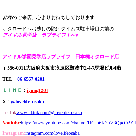
皆様のご来店、心よりお待ちしております！
オタロードへお越しの際はタイムズ駐車場目の前の
アイドル見学店 ラブライフ！へ♥
アイドル学園見学店ラブライフ！日本橋オタロード店
〒556-0011大阪府大阪市浪速区難波中2-4-7馬場ビル4階
TEL：
06-6567-8201
ＬＩＮＥ
：
jyung1201
X
：
@
lovelife_osaka
TikTok
www.tiktok.com/@lovelife_osaka
Youtube
:
https://www.youtube.com/channel/UCJb6K3uV3QpcO2Z
Instagram:
instagram.com/lovelifeosaka