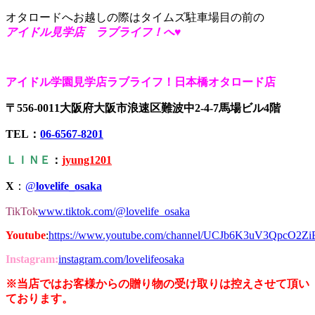
オタロードへお越しの際はタイムズ駐車場目の前の
アイドル見学店 ラブライフ！へ♥
アイドル学園見学店ラブライフ！日本橋オタロード店
〒556-0011大阪府大阪市浪速区難波中2-4-7馬場ビル4階
TEL：
06-6567-8201
ＬＩＮＥ
：
jyung1201
X
：
@
lovelife_osaka
TikTok
www.tiktok.com/@lovelife_osaka
Youtube
:
https://www.youtube.com/channel/UCJb6K3uV3QpcO2Z
Instagram:
instagram.com/lovelifeosaka
※当店ではお客様からの贈り物の受け取りは控えさせて頂い
ております。