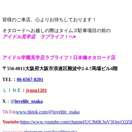
皆様のご来店、心よりお待ちしております！
オタロードへお越しの際はタイムズ駐車場目の前の
アイドル見学店 ラブライフ！へ♥
アイドル学園見学店ラブライフ！日本橋オタロード店
〒556-0011大阪府大阪市浪速区難波中2-4-7馬場ビル4階
TEL：
06-6567-8201
ＬＩＮＥ
：
jyung1201
X
：
@
lovelife_osaka
TikTok
www.tiktok.com/@lovelife_osaka
Youtube
:
https://www.youtube.com/channel/UCJb6K3uV3QpcO2Z
Instagram:
instagram.com/lovelifeosaka