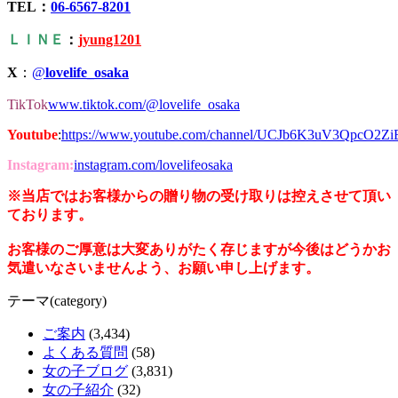
TEL：
06-6567-8201
ＬＩＮＥ
：
jyung1201
X
：
@
lovelife_osaka
TikTok
www.tiktok.com/@lovelife_osaka
Youtube
:
https://www.youtube.com/channel/UCJb6K3uV3QpcO2Z
Instagram:
instagram.com/lovelifeosaka
※当店ではお客様からの贈り物の受け取りは控えさせて頂い
ております。
お客様のご厚意は大変ありがたく存じますが今後はどうかお
気遣いなさいませんよう、お願い申し上げます。
テーマ(category)
ご案内
(3,434)
よくある質問
(58)
女の子ブログ
(3,831)
女の子紹介
(32)