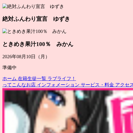
絶対ふんわり宣言 ゆずき
ときめき果汁100％ みかん
2026年08月10日（月）
準備中
ホーム
在籍生徒一覧
ラブライフ！
ってこんなお店
インフォメーション
サービス・料金
アクセ