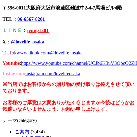
〒556-0011大阪府大阪市浪速区難波中2-4-7馬場ビル4階
TEL：
06-6567-8201
ＬＩＮＥ
：
jyung1201
X
：
@
lovelife_osaka
TikTok
www.tiktok.com/@lovelife_osaka
Youtube
:
https://www.youtube.com/channel/UCJb6K3uV3QpcO2Z
Instagram:
instagram.com/lovelifeosaka
※当店ではお客様からの贈り物の受け取りは控えさせて頂い
ております。
お客様のご厚意は大変ありがたく存じますが今後はどうかお
気遣いなさいませんよう、お願い申し上げます。
テーマ(category)
ご案内
(3,434)