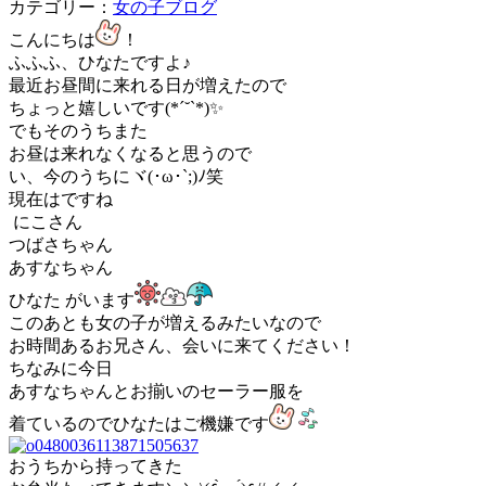
カテゴリー：
女の子ブログ
こんにちは
！
ふふふ、ひなたですよ♪
最近お昼間に来れる日が増えたので
ちょっと嬉しいです(*´˘`*)✨
でもそのうちまた
お昼は来れなくなると思うので
い、今のうちにヾ(･ω･`;)ﾉ笑
現在はですね
にこさん
つばさちゃん
あすなちゃん
ひなた がいます
このあとも女の子が増えるみたいなので
お時間あるお兄さん、会いに来てください！
ちなみに今日
あすなちゃんとお揃いのセーラー服を
着ているのでひなたはご機嫌です
おうちから持ってきた