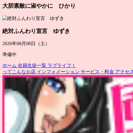
大胆素敵に淑やかに ひかり
絶対ふんわり宣言 ゆずき
2026年08月08日（土）
準備中
ホーム
在籍生徒一覧
ラブライフ！
ってこんなお店
インフォメーション
サービス・料金
アクセ