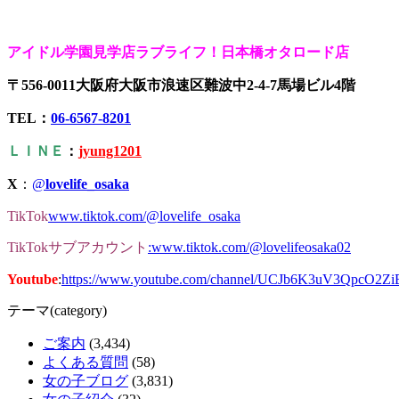
アイドル学園見学店ラブライフ！日本橋オタロード店
〒556-0011大阪府大阪市浪速区難波中2-4-7馬場ビル4階
TEL：
06-6567-8201
ＬＩＮＥ
：
jyung1201
X
：
@
lovelife_osaka
TikTok
www.tiktok.com/@lovelife_osaka
TikTokサブアカウント
:www.tiktok.com/@lovelifeosaka02
Youtube
:
https://www.youtube.com/channel/UCJb6K3uV3QpcO2Z
テーマ(category)
ご案内
(3,434)
よくある質問
(58)
女の子ブログ
(3,831)