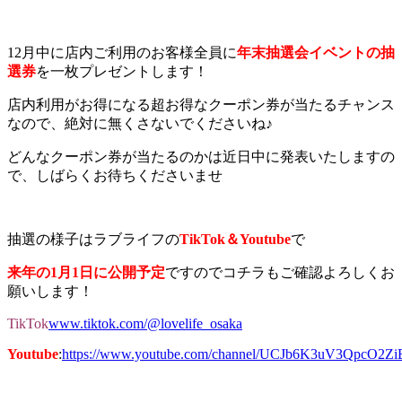
12月中に店内ご利用のお客様全員に
年末抽選会イベントの抽
選券
を一枚プレゼントします！
店内利用がお得になる超お得なクーポン券が当たるチャンス
なので、絶対に無くさないでくださいね♪
どんなクーポン券が当たるのかは近日中に発表いたしますの
で、しばらくお待ちくださいませ
抽選の様子はラブライフの
TikTok＆Youtube
で
来年の1月1日に公開予定
ですのでコチラもご確認よろしくお
願いします！
TikTok
www.tiktok.com/@lovelife_osaka
Youtube
:
https://www.youtube.com/channel/UCJb6K3uV3QpcO2Z