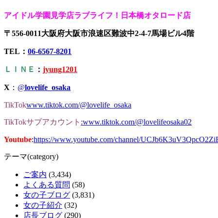
アイドル学園見学店ラブライフ！日本橋オタロード店
〒556-0011大阪府大阪市浪速区難波中2-4-7馬場ビル4階
TEL：
06-6567-8201
ＬＩＮＥ
：
jyung1201
X
：
@
lovelife_osaka
TikTok
www.tiktok.com/@lovelife_osaka
TikTokサブアカウント
:www.tiktok.com/@lovelifeosaka02
Youtube
:
https://www.youtube.com/channel/UCJb6K3uV3QpcO2Z
テーマ(category)
ご案内
(3,434)
よくある質問
(58)
女の子ブログ
(3,831)
女の子紹介
(32)
店長ブログ
(290)