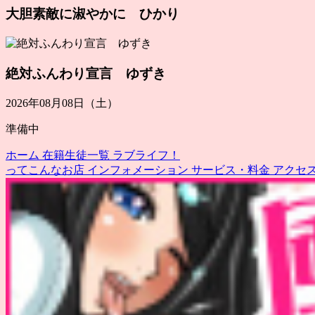
大胆素敵に淑やかに ひかり
絶対ふんわり宣言 ゆずき
2026年08月08日（土）
準備中
ホーム
在籍生徒一覧
ラブライフ！
ってこんなお店
インフォメーション
サービス・料金
アクセ